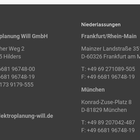
Niederlassungen
oplanung Will GmbH
Frankfurt/Rhein-Main
her Weg 2
Mainzer Landstraße 35
 Hilders
D-60326 Frankfurt am 
6681 96748-00
T: +49 69 271089-505
6681 96748-19
F: +49 6681 96748-19
 173 9179-555
München
Konrad-Zuse-Platz 8
D-81829 München
lektroplanung-
will.de
T: +49 89 207042-487
F: +49 6681 96748-19