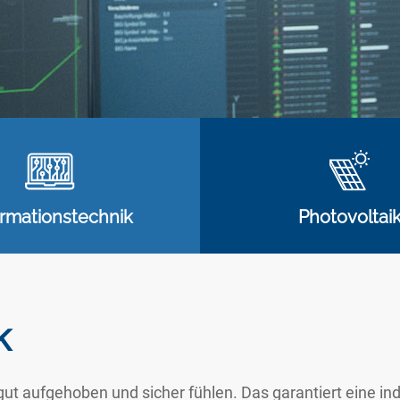
ormationstechnik
Photovoltai
k
 gut aufgehoben und sicher fühlen. Das garantiert eine in