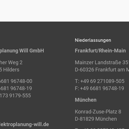
Niederlassungen
oplanung Will GmbH
Frankfurt/Rhein-Main
her Weg 2
Mainzer Landstraße 35
 Hilders
D-60326 Frankfurt am 
6681 96748-00
T: +49 69 271089-505
6681 96748-19
F: +49 6681 96748-19
 173 9179-555
München
Konrad-Zuse-Platz 8
D-81829 München
lektroplanung-
will.de