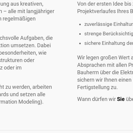
hung aus kreativen,
Von der ersten Idee bi
– alle mit langjähriger
Projektverlaufes Ihres 
in regelmäßigen
zuverlässige Einhalt
strenge Berücksichti
chsvolle Aufgaben, die
sichere Einhaltung de
ktion umsetzen. Dabei
besonderheiten, wie
Wir legen großen Wert
trukturen oder
Absprachen mit allen Pr
z oder im
Bauherrn über die Elek
sichern wir Ihnen einen
t zu werden, arbeiten
Fertigstellung zu.
rds und setzen alle
Wann dürfen wir
Sie
üb
rmation Modeling).