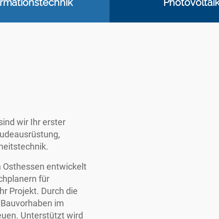
ormationstechnik
Photovoltai
nd wir Ihr erster
äudeausrüstung,
eitstechnik.
n Osthessen entwickelt
hplanern für
hr Projekt. Durch die
r Bauvorhaben im
uen. Unterstützt wird