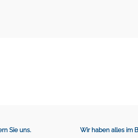
vom Experten. Für ein perfektes Ergebnis und zu
Übrigens: Wir sind selbstverständlich
HPQR-zertifiziert
.
rn Sie uns.
Wir haben alles im B